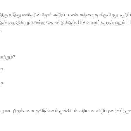
கும், இது மனிதரின் நோய் எதிர்ப்பு மண்டலத்தை தாக்குகிறது. குறிப
படும் ஒரு தீவிர நிலைக்கு கொண்டுவிடும். HIV வைரஸ் பெரும்பாலும் 
.
ொற்றும்?
ா?
ா?
தவறான புரிதல்களை தவிர்க்கவும் முக்கியம். சரியான விழிப்புணர்வும்