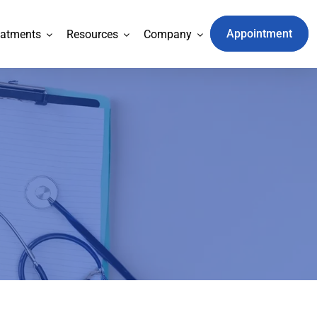
Appointment
eatments
Resources
Company