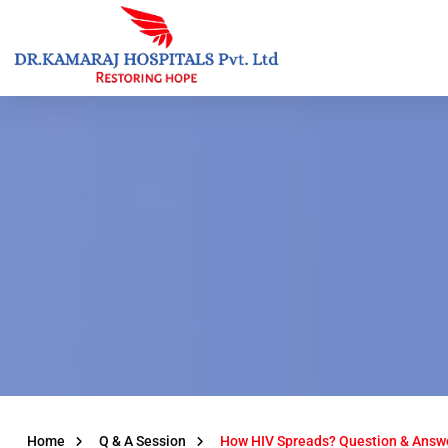
Home
Q & A Session
How HIV Spreads? Question & Answ