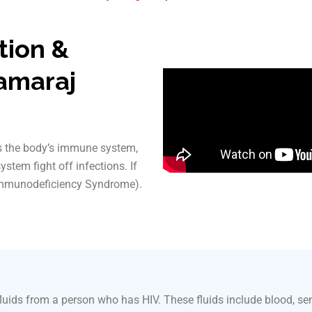
tion &
amaraj
s the body’s immune system,
ystem fight off infections. If
d Immunodeficiency Syndrome).
luids from a person who has HIV. These fluids include blood, sem