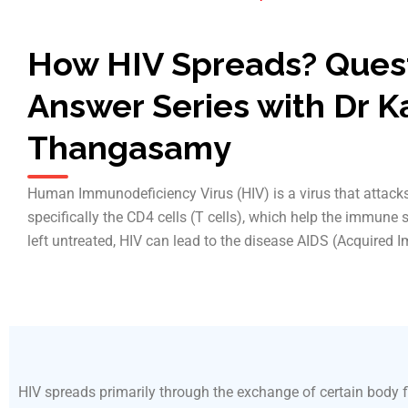
How HIV Spreads? Ques
Answer Series with Dr K
Thangasamy
Human Immunodeficiency Virus (HIV) is a virus that attack
specifically the CD4 cells (T cells), which help the immune s
left untreated, HIV can lead to the disease AIDS (Acquire
HIV spreads primarily through the exchange of certain body f