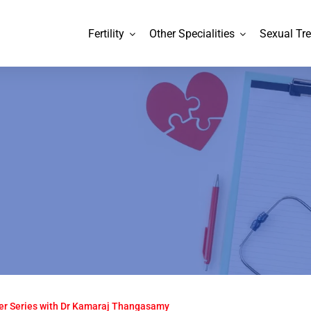
Fertility
Other Specialities
Sexual Tr
er Series with Dr Kamaraj Thangasamy